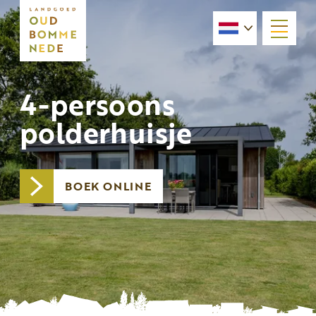
menu
4-persoons
polderhuisje
BOEK ONLINE